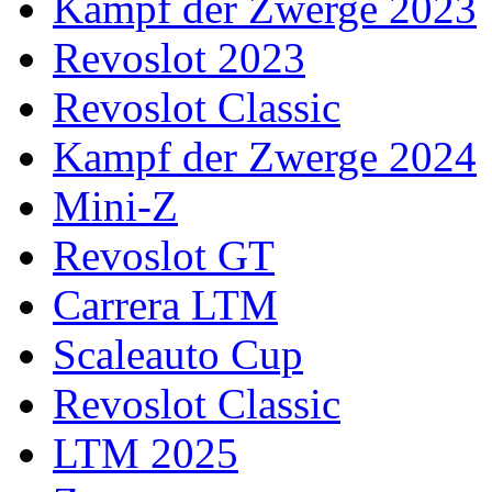
Kampf der Zwerge 2023
Revoslot 2023
Revoslot Classic
Kampf der Zwerge 2024
Mini-Z
Revoslot GT
Carrera LTM
Scaleauto Cup
Revoslot Classic
LTM 2025