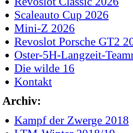
Revoslot Classic 2026
Scaleauto Cup 2026
Mini-Z 2026
Revoslot Porsche GT2 2
Oster-5H-Langzeit-Team
Die wilde 16
Kontakt
Archiv:
Kampf der Zwerge 2018