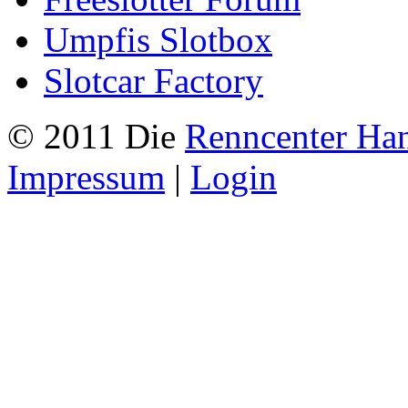
Umpfis Slotbox
Slotcar Factory
© 2011 Die
Renncenter Ha
Impressum
|
Login