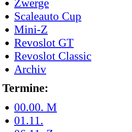
Zwerge
Scaleauto Cup
Mini-Z
Revoslot GT
Revoslot Classic
Archiv
Termine:
00.00. M
01.11.