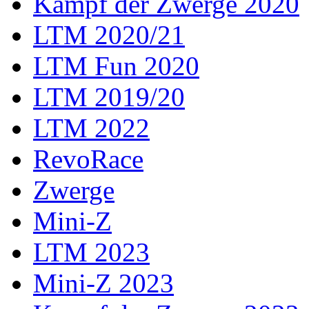
Kampf der Zwerge 2020
LTM 2020/21
LTM Fun 2020
LTM 2019/20
LTM 2022
RevoRace
Zwerge
Mini-Z
LTM 2023
Mini-Z 2023