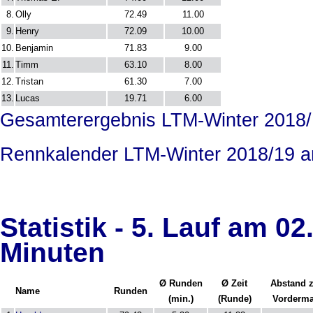
8.
Olly
72.49
11.00
9.
Henry
72.09
10.00
10.
Benjamin
71.83
9.00
11.
Timm
63.10
8.00
12.
Tristan
61.30
7.00
13.
Lucas
19.71
6.00
Gesamterergebnis LTM-Winter 2018/
Rennkalender LTM-Winter 2018/19 a
Statistik - 5. Lauf am 02
Minuten
Ø Runden
Ø Zeit
Abstand 
Name
Runden
(min.)
(Runde)
Vorderm