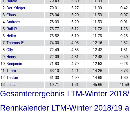
1.
Harald
79.43
5.30
11.33
2.
Der Krieger
79.01
5.27
11.39
0.42
3.
Claus
78.04
5.20
11.53
0.97
4.
Andreas
78.03
5.20
11.53
0.01
5.
Ralf R.
76.77
5.12
11.72
1.26
6.
Heiko
76.52
5.10
11.76
0.25
7.
Thomas E.
74.00
4.93
12.16
2.52
8.
Olly
72.49
4.83
12.42
1.51
9.
Henry
72.09
4.81
12.48
0.40
10.
Benjamin
71.83
4.79
12.53
0.26
11.
Timm
63.10
4.21
14.26
8.73
12.
Tristan
61.30
4.09
14.68
1.80
13.
Lucas
19.71
1.31
45.66
41.59
Gesamterergebnis LTM-Winter 2018/
Rennkalender LTM-Winter 2018/19 a