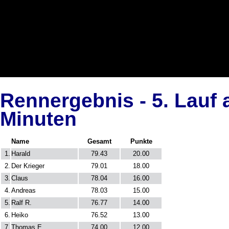
Rennergebnis - 5. Lauf 
Minuten
Name
Gesamt
Punkte
1.
Harald
79.43
20.00
2.
Der Krieger
79.01
18.00
3.
Claus
78.04
16.00
4.
Andreas
78.03
15.00
5.
Ralf R.
76.77
14.00
6.
Heiko
76.52
13.00
7.
Thomas E.
74.00
12.00