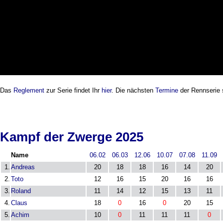
Das
Reglement
zur Serie findet Ihr
hier
. Die nächsten
Termine
der Rennserie
Kampf der Zwerge 2025
Name
06.02
06.03
12.06
10.07
07.08
11.09
1.
Andreas
20
18
18
16
14
20
2.
Toto
12
16
15
20
16
16
3.
Roland
11
14
12
15
13
11
4.
Claus
18
0
16
0
20
15
5.
Achim
10
0
11
11
11
0