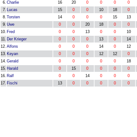
6.
Charlie
16
20
0
0
0
0
7.
Lucas
15
0
0
10
18
0
8.
Torsten
14
0
0
0
15
13
9.
Uwe
0
0
20
18
0
0
10.
Fred
0
0
13
0
0
10
11.
Der Krieger
0
0
0
13
0
14
12.
Alfons
0
0
0
14
0
12
13.
Keyan
0
0
0
12
12
0
14.
Gerald
0
0
0
0
0
18
15.
Harald
0
15
0
0
0
0
16.
Ralf
0
0
14
0
0
0
17.
Fischi
13
0
0
0
0
0