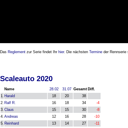
Das
Reglement
zur Serie findet Ihr
hier
. Die nächsten
Termine
der Rennserie
Scaleauto 2020
Name
28.02
31.07
Gesamt
Diff.
1.
Harald
18
20
38
2.
Ralf R.
16
18
34
-4
3.
Claus
15
15
30
-8
4.
Andreas
12
16
28
-10
5.
Reinhard
13
14
27
-11