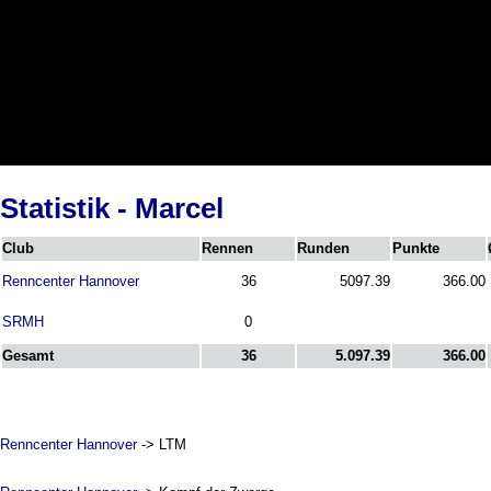
Statistik - Marcel
Club
Rennen
Runden
Punkte
Renncenter Hannover
36
5097.39
366.00
SRMH
0
Gesamt
36
5.097.39
366.00
Renncenter Hannover
-> LTM