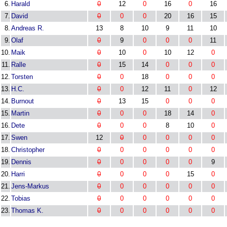
6.
Harald
0
12
0
16
0
16
7.
David
0
0
0
20
16
15
8.
Andreas R.
13
8
10
9
11
10
9.
Olaf
0
9
0
0
0
11
10.
Maik
0
10
0
10
12
0
11.
Ralle
0
15
14
0
0
0
12.
Torsten
0
0
18
0
0
0
13.
H.C.
0
0
12
11
0
12
14.
Burnout
0
13
15
0
0
0
15.
Martin
0
0
0
18
14
0
16.
Dete
0
0
0
8
10
0
17.
Swen
12
0
0
0
0
0
18.
Christopher
0
0
0
0
0
0
19.
Dennis
0
0
0
0
0
9
20.
Harri
0
0
0
0
15
0
21.
Jens-Markus
0
0
0
0
0
0
22.
Tobias
0
0
0
0
0
0
23.
Thomas K.
0
0
0
0
0
0