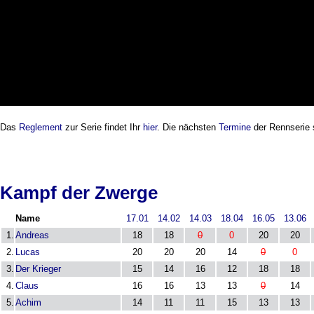
Das
Reglement
zur Serie findet Ihr
hier
. Die nächsten
Termine
der Rennserie
Kampf der Zwerge
Name
17.01
14.02
14.03
18.04
16.05
13.06
1.
Andreas
18
18
0
0
20
20
2.
Lucas
20
20
20
14
0
0
3.
Der Krieger
15
14
16
12
18
18
4.
Claus
16
16
13
13
0
14
5.
Achim
14
11
11
15
13
13