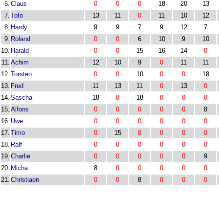
6.
Claus
0
0
0
18
20
13
7.
Toto
13
11
0
11
10
12
8.
Hardy
9
9
7
9
12
7
9.
Roland
0
0
6
10
9
10
10.
Harald
0
0
15
16
14
0
11.
Achim
12
10
9
0
11
11
12.
Torsten
0
0
10
0
0
18
13.
Fred
11
13
11
0
13
0
14.
Sascha
18
0
18
0
0
0
15.
Alfons
0
0
0
0
0
8
16.
Uwe
0
0
0
0
0
0
17.
Timo
0
15
0
0
0
0
18.
Ralf
0
0
0
0
0
0
19.
Charlie
0
0
0
0
0
9
20.
Micha
8
0
0
0
0
0
21.
Christiaen
0
0
8
0
0
0