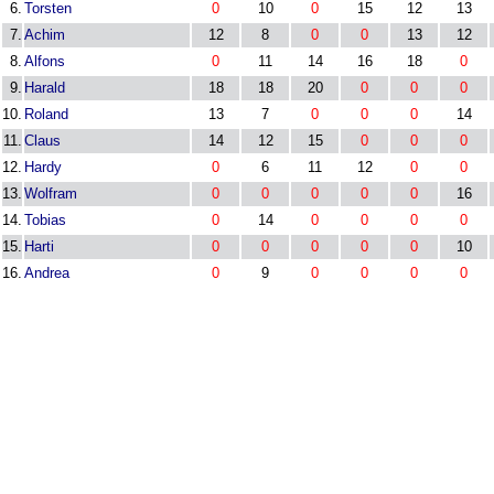
6.
Torsten
0
10
0
15
12
13
7.
Achim
12
8
0
0
13
12
8.
Alfons
0
11
14
16
18
0
9.
Harald
18
18
20
0
0
0
10.
Roland
13
7
0
0
0
14
11.
Claus
14
12
15
0
0
0
12.
Hardy
0
6
11
12
0
0
13.
Wolfram
0
0
0
0
0
16
14.
Tobias
0
14
0
0
0
0
15.
Harti
0
0
0
0
0
10
16.
Andrea
0
9
0
0
0
0